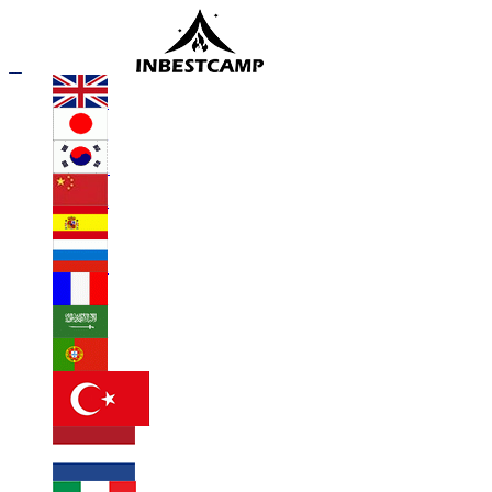
en
en
ko
zh
ru
pt
nl